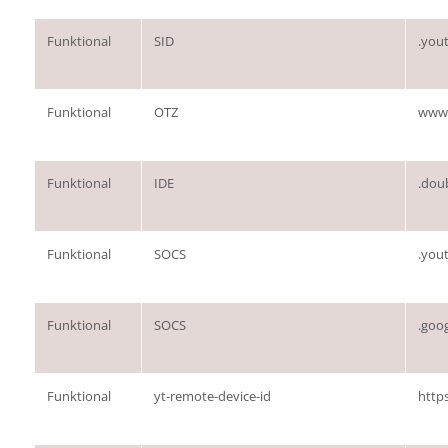
Funktional
SID
.you
Funktional
OTZ
www.
Funktional
IDE
.doub
Funktional
SOCS
.you
Funktional
SOCS
.goo
Funktional
yt-remote-device-id
http