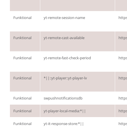
Funktional
yt-remote-session-name
http
Funktional
yt-remote-cast-available
http
Funktional
yt-remote-fast-check-period
http
Funktional
*||::yt-player::yt-player-lv
http
Funktional
swpushnotificationsdb
http
Funktional
yt-player-local-media:*||
http
Funktional
yt-it-response-store:*||
http