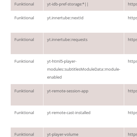
Funktional
yt-idb-pref-storage:*||
http
Funktional
yt.innertube::nextId
http
Funktional
yt.innertube::requests
http
Funktional
yt-html5-player-
http
modules::subtitlesModuleData::module-
enabled
Funktional
yt-remote-session-app
http
Funktional
yt-remote-cast-installed
http
Funktional
yt-player-volume
http