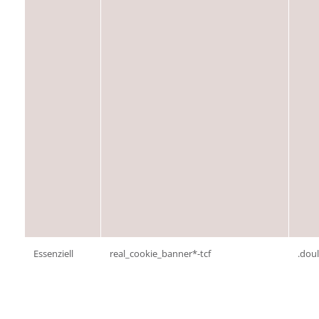
Essenziell
real_cookie_banner*-tcf
.dou