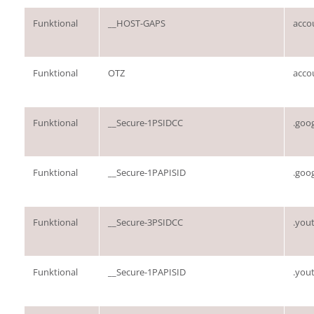
Funktional
__HOST-GAPS
acco
Funktional
OTZ
acco
Funktional
__Secure-1PSIDCC
.goo
Funktional
__Secure-1PAPISID
.goo
Funktional
__Secure-3PSIDCC
.you
Funktional
__Secure-1PAPISID
.you