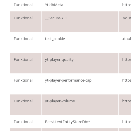
Funktional
YtldbMeta
http
Funktional
__Secure-YEC
.you
Funktional
test_cookie
.doub
Funktional
yt-player-quality
http
Funktional
yt-player-performance-cap
http
Funktional
yt-player-volume
http
Funktional
PersistentEntityStoreDb:*||
http