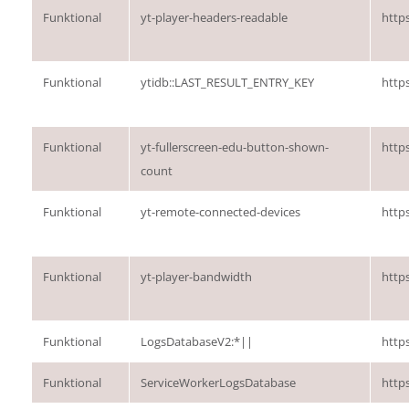
Funktional
yt-player-headers-readable
http
Funktional
ytidb::LAST_RESULT_ENTRY_KEY
http
Funktional
yt-fullerscreen-edu-button-shown-
http
count
Funktional
yt-remote-connected-devices
http
Funktional
yt-player-bandwidth
http
Funktional
LogsDatabaseV2:*||
http
Funktional
ServiceWorkerLogsDatabase
http