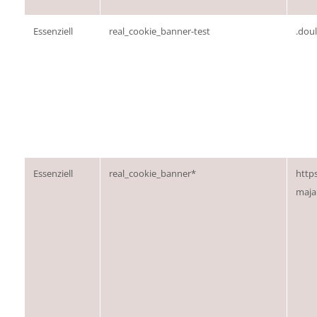
Essenziell
real_cookie_banner-test
.dou
Essenziell
real_cookie_banner*
http
maja