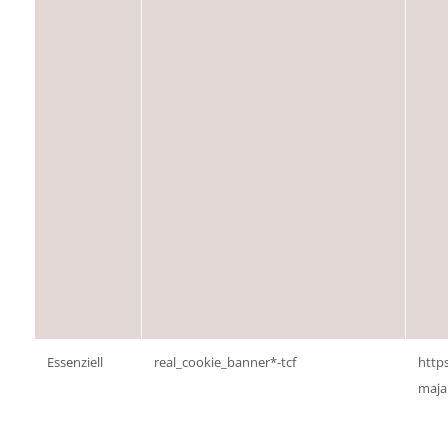
Essenziell
real_cookie_banner*-tcf
http
maja