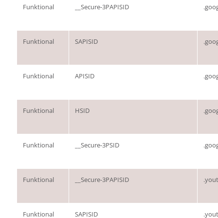
Funktional
__Secure-3PAPISID
.goo
Funktional
SAPISID
.goo
Funktional
APISID
.goo
Funktional
HSID
.goo
Funktional
__Secure-3PSID
.goo
Funktional
__Secure-3PAPISID
.you
Funktional
SAPISID
.you