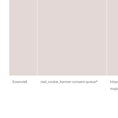
Essenziell
real_cookie_banner-consent-queue*
http
maja